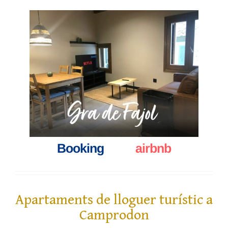
Booking
____
airbnb
Apartaments de lloguer
turístic
a
Camprodon